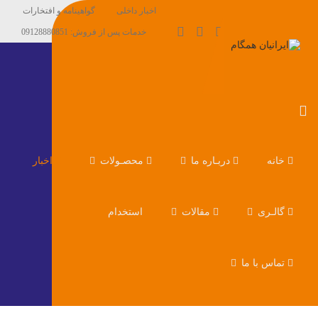
اخبار داخلی
گواهینامه و افتخارات
خدمات پس از فروش: 09128880851
خانه
دربـاره ما
محصـولات
اخبار
گالـری
مقالات
استخدام
تماس با ما