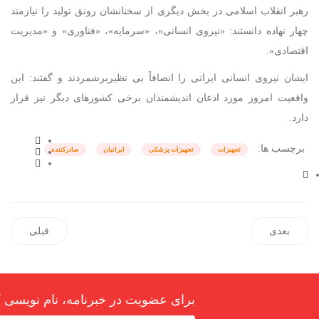
رهبر انقلاب اسلامی در بخش دیگری از سخنانشان رونق تولید را نیازمند
چهار نهاده دانستند: «نیروی انسانی»، «سرمایه»، «فناوری» و «مدیریت
اقتصادی».
ایشان نیروی انسانی ایرانی را انصافاً بی نظیربرشمردند و گفتند: این
واقعیت امروز مورد اذعان اندیشمندان برخی کشورهای دیگر نیز قرار
دارد.
برچسب ها:
تجهیزات
تجهیزات پزشکی
ایرانیان
صادرکننده
بعدی
قبلی
برای عضویت در خبرنامه، نام نویسی ک