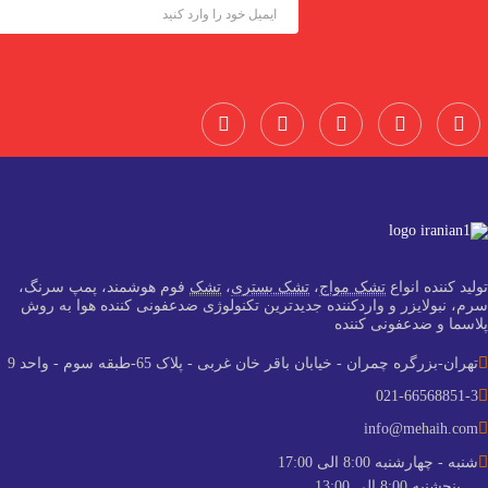
تولید کننده انواع
تشک مواج
،
تشک بستری
،
تشک
فوم هوشمند، پمپ سرنگ،
سرم، نبولایزر و واردکننده جدید‌ترین تکنولوژی ضدعفونی کننده هوا به روش
پلاسما و ضدعفونی کننده
تهران-بزرگره چمران - خیابان باقر خان غربی - پلاک 65-طبقه سوم - واحد 9
021-66568851-3
info@mehaih.com
شنبه - چهارشنبه 8:00 الی 17:00
پنجشنبه 8:00 الی 13:00