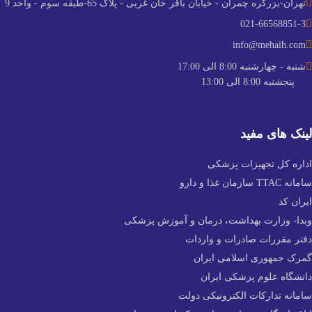
تهران-بزرگره چمران - خیابان باقر خان غربی - پلاک 65-طبقه سوم - واحد 9
021-66568851-3
info@mehaih.com
شنبه - چهارشنبه 8:00 الی 17:00
پنجشنبه 8:00 الی 13:00
لینک های مفید
اداره کل تجهیزات پزشکی
سامانه TTAC سازمان غذا و دارو
ایران کد
وبدا- وزارت بهداشت، درمان و آموزش پزشکی
دفتر مقررات صادرات و واردات
گمرک جمهوری اسلامی ایران
دانشگاه علوم پزشکی ایران
سامانه تدارکات الکترونیکی دولت