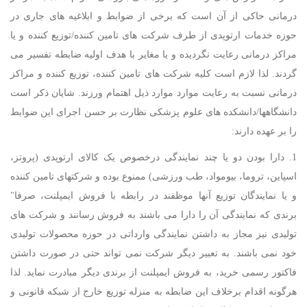
درمانی حاکی از آن است که برخی از ضوابط و ابلاغیه های جاری در
حوزه خدمات ارتوپدی از طرف شرکت های تامین کننده/توزیع کننده و یا
مراکز درمانی رعایت نگردیده و یا مغایر با هدف اولیه ضابطه تفسیر می
گردند. لذا لازم است کلیه شرکت های تامین کننده، توزیع کننده و مراکز
درمانی نسبت به رعایت موارد موارد ذیل اهتمام ورزند. شایان ذکر است
دانشگاهها/دانشکده های علوم پزشکی نظارت بر حسن اجرای این ضوابط
را بر عهده دارند:
1. دارا بودن دو یا چند نمایندگی درخصوص یک کالای ارتوپدی (پروتز،
اسپاین، تروما، بیومواد، طب ورزشی) ممنوع بوده و شرکتهای تامین کننده
و یا نمایندگان توزیع آنها موظفند در رابطه با فروش ایمپلنت، صرفا"
برندی که نمایندگی آن را دارا می باشند به فروش رسانند و شرکت های
تولیدی نیز مجاز به داشتن نمایندگی وارداتی در حوزه محصولات تولیدی
خود نمی باشند. به تعبیر دیگر شرکت نمی تواند حتی در صورت داشتن
فاکتور رسمی خرید، به فروش ایمپلنت از برندی دیگر مبادرت نماید. لذا
هرگونه اقدام برخلاف این ضابطه به منزله توزیع خارج از شبکه قانونی و