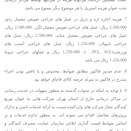
تحت عنوان هزینه استریل یا هر موضوع دیگر ممنوع می باشد.
7. هزینه اجاره اره و دریل در عمل های جراحی تعویض مفصل زانو،
2،500،000 ریال، عمل های جراحی تعویض مفصل لگن، 2،500،000 ریال،
عمل های جراحی تعویض مفصل شانه، 2،500،000 ریال، عمل های
جراحی بایپولار، 1،250،000 ریال، عمل های جراحی آسیب های
ورزشی(PCL, ACL,….)، 1،250،000 ریال و عملهای جراحی تروما
1،250،000 ریال می باشد.
8. عدم صدور فاکتور مطابق ضوابط، مخدوش و یا ناقص بودن اجزاء
مندرج در فاکتور به منزله عرضه کالای قاچاق خواهد بود.
9. با توجه به اینکه در سنوات گذشته به منظور سهولت در خدمت رسانی
در مراکز درمانی خارج از استان تهران شرکت هایی به عنوان توزیع
کنندگان مجاز شرکت های واردکننده نسبت به ارائه خدمات تامین و تدارک
پروتزهای مفاصل اقدام می نموده اند، به منظور تداوم خدمات و بر
اساس ضوابط قیمت گذاری ابلاغی سازمان حمایت مصرف کنندگان و