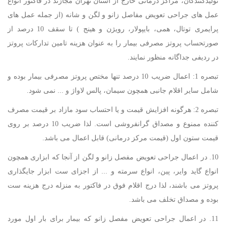
تولیدکنندگان، مراکز درمانی خارج از استان تهران مجازند در فاکتور انواع
عمل های جراحی تعویض مفاصل زانو و لگن و شانه (از جمله عمل های
پرایمری توتال، همی، بایپولار، رویژن و هینج ) تا سقف 10 درصد از
صورتحساب پروتز مصرفی بیمار را به عنوان هزینه تامین تدارکات پروتز
در ردیفی جداگانه منظور نمایند.
تبصره 1: اعمال ضریب 10 درصد تنها مختص پروتز مصرفی بیمار بوده و
شامل سایر اقلام جانبی همچون سیمان، پالس لاواژ و ... نمی شود.
تبصره 2: هرگونه افزایش قیمت و یا احتساب سود مازاد بر قیمت مصرف
کننده ممنوع و مصداق گرانفروشی است. لذا ضریب 10 درصد بر روی
قیمت ستون اول (قیمت مرکز درمانی) قابل اعمال می باشد.
10. در اعمال جراحی تعویض مفصل زانو و لگن از آنجا که ابزاری همچون
انواع گاید وایر، پین، انواع سرمته و ... از اجزای ست ابزار جایگذاری
پروتز می باشند، لذا درج اقلام فوق در فاکتور به منزله درج هزینه ست
بوده و مصداق تخلف می باشد.
11. در اعمال جراحی تعویض مفصل زانو که بیمار برای بار اول مورد