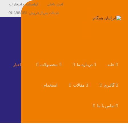
اخبار داخلی
گواهینامه و افتخارات
خدمات پس از فروش: 09128880851
خانه
دربـاره ما
محصـولات
اخبار
گالـری
مقالات
استخدام
تماس با ما