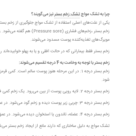
چرا به تشک مواج
تشک زخم بستر
نیز می‌گویند؟
یکی از علت‌های اصلی استفاده از تشک مواج جلوگیری از زخم بستر
زخم بستر ،زخم‌های فشاری
مویرگ‌های تغذیه‌کننده پوست مسدود می‌شوند.
زخم بستر فقط بیمارانی که در حالت افقی و یا به پهلو خوابیده‌اند 
زخم بستر با توجه به وخامت به 4 درجه تقسیم می‌شوند:
زخم بستر درجه 1: در این مرحله هنوز پوست سالم است
شود.
زخم بستر درجه 2: لایه رویی پوست از بین می‌رود. یک زخم کمی فرورفته به رنگ صورتی یا قرمز در محل تشکیل می‌شود؛ و ممکن است در محل تاول ایجاد شود.
زخم بستر درجه 3: چربی زیر پوست دیده و زخم گود می‌شود. در عمق زخم بافت مرده زرد رنگی مشاهده می‌شود.
زخم بستر درجه 4: عضله، تاندون یا استخوان دیده می‌شود. در عمق زخم بافت مرده و خشک‌شده است. شدت زخم گسترش‌یافته و به زیرپوست به‌ظاهر سالم هم رسیده است.
تشک‌ مواج به دلیل ساختاری که دارند مانع از ایجاد زخم بستر می