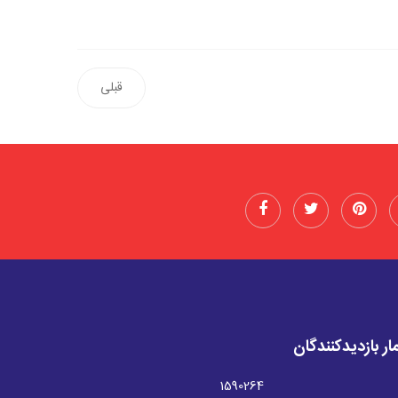
قبلی
ار بازدیدکنندگان
1590264