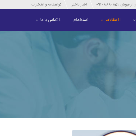
وش: 09128880851
اخبار داخلی
گواهینامه و افتخارات
مقالات
استخدام
تماس با ما