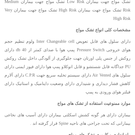
تشک مواج جهت بیماران Low Risk تشک مواج جهت بیماران Medium
Risk تشک مواج جهت بیماران High Risk تشک مواج جهت بیماران Very
High Risk
مشخصات کلی انواع تشک مواج
دارای سلول های قابل تعویض Inter Changeable cell ولوم تنظیم حجم
هوای خروجی Pressure Switch پمپ هوا با صدای کمتر از 40 db دارای
روکش از جنس پلی اورتان جهت جلوگیری از آلودگی داخل تشک روکش
PU جداگانه قابل شستشو و قابل اتوکلاو پمپ هوا دارای فیوز ایمنی دارای
سلول های Air Vented دارای سیستم تخلیه سریع جهت C.P.R دارای آلارم
کاهش فشار دیداری و شنیداری دارای وضعیت داینامیک و استاتیک دارای
فیلتر هوای ورودی به پمپ
موارد ممنوعیت استفاده از تشک های مواج
بیماران دارای هر گونه کشش اسکلتی بیماران دارای آسیب های نخاعی
بیمارانی که تحت جراحی های ناحیه Spine قرار گرفته اند .
راه اندازی و کاربری تشک های مواج