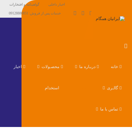
اخبار داخلی
گواهینامه و افتخارات
خدمات پس از فروش: 09128880851
خانه
دربـاره ما
محصـولات
اخبار
گالـری
مقالات
استخدام
تماس با ما