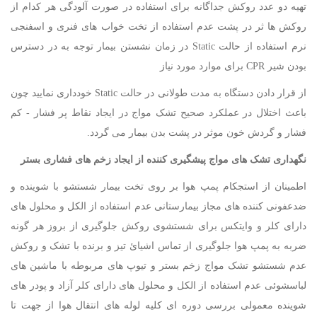
تهیه دو عدد روکش جداگانه برای استفاده در صورت آلودگی هر کدام از
روکش ها ثر در پشت عدم استفاده از تخت خواب های فنری و اسفنجی
نرم استفاده از حالت Static در زمان نشستن بیمار توجه به در دسترس
بودن شیر CPR برای موارد مورد نیاز
از قرار دادن دستگاه به مدت طولانی در حالت Static خودداری نمایید چون
باعث اختلال در عملکرد صحیح تشک مواج در ایجاد نقاط پر فشار - کم
فشار و گردش خون موثر در پشت بدن بیمار می گردد.
نگهداری تشک های مواج پیشگیری کننده از ایجاد زخم های فشاری بستر
اطمینان از استجکام پمپ هوا بر روی تخت بیمار شستشو با شوینده و
ضدعفونی کننده های مجاز بیمارستانی عدم استفاده از الکل و محلول های
دارای کلر و وایتکس برای شستشوی روکش جلوگیری از بروز هر گونه
ضربه به پمپ هوا جلوگیری از تماس اشیائ تیز و برنده با تشک و روکش
عدم شستشو تشک مواج زخم بستر و تیوپ های مربوطه با ماشین های
لباسشوئی عدم استفاده از الکل و محلول های دارای کلر آزاد و پودر های
شوینده معمولی بررسی دوره ای کلیه لوله های انتقال هوا از جهت تا