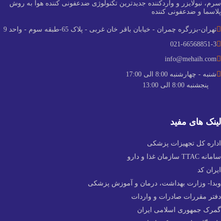
سرم، نبولایزر و واردکننده جدید‌ترین تکنولوژی ضدعفونی کننده هوا به روش
پلاسما و ضدعفونی کننده
تهران-بزرگره چمران - خیابان باقر خان غربی - پلاک 65-طبقه سوم - واحد 9
021-66568851-3
info@mehaih.com
شنبه - چهارشنبه 8:00 الی 17:00
پنجشنبه 8:00 الی 13:00
لینک های مفید
اداره کل تجهیزات پزشکی
سامانه TTAC سازمان غذا و دارو
ایران کد
وبدا- وزارت بهداشت، درمان و آموزش پزشکی
دفتر مقررات صادرات و واردات
گمرک جمهوری اسلامی ایران