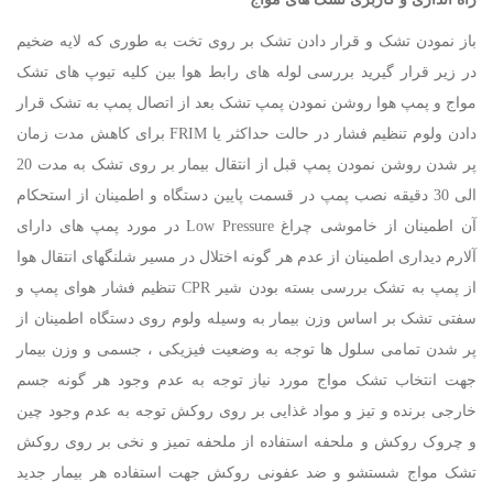
باز نمودن تشک و قرار دادن تشک بر روی تخت به طوری که لایه ضخیم
در زیر قرار گیرید بررسی لوله های رابط هوا بین کلیه تیوپ های تشک
مواج و پمپ هوا روشن نمودن پمپ تشک بعد از اتصال پمپ به تشک قرار
دادن ولوم تنظیم فشار در حالت حداکثر یا FRIM برای کاهش مدت زمان
پر شدن روشن نمودن پمپ قبل از انتقال بیمار بر روی تشک به مدت 20
الی 30 دقیقه نصب پمپ در قسمت پایین دستگاه و اطمینان از استحکام
آن اطمینان از خاموشی چراغ Low Pressure در مورد پمپ های دارای
آلارم دیداری اطمینان از عدم هر گونه اختلال در مسیر شلنگهای انتقال هوا
از پمپ به تشک بررسی بسته بودن شیر CPR تنظیم فشار هوای پمپ و
سفتی تشک بر اساس وزن بیمار به وسیله ولوم روی دستگاه اطمینان از
پر شدن تمامی سلول ها توجه به وضعیت فیزیکی ، جسمی و وزن بیمار
جهت انتخاب تشک مواج مورد نیاز توجه به عدم وجود هر گونه جسم
خارجی برنده و تیز و مواد غذایی بر روی روکش توجه به عدم وجود چین
و چروک روکش و ملحفه استفاده از ملحفه تمیز و نخی بر روی روکش
تشک مواج شستشو و ضد عفونی روکش جهت استفاده هر بیمار جدید