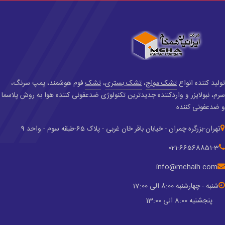
تولید کننده انواع
تشک مواج
،
تشک بستری
،
تشک
فوم هوشمند، پمپ سرنگ،
سرم، نبولایزر و واردکننده جدید‌ترین تکنولوژی ضدعفونی کننده هوا به روش پلاسما
و ضدعفونی کننده
تهران-بزرگره چمران - خیابان باقر خان غربی - پلاک 65-طبقه سوم - واحد 9
021-66568851-3
info@mehaih.com
شنبه - چهارشنبه 8:00 الی 17:00
پنجشنبه 8:00 الی 13:00