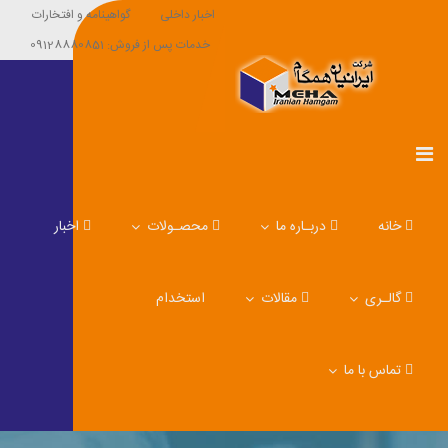
اخبار داخلی
گواهینامه و افتخارات
خدمات پس از فروش: 09128880851
خانه
دربـاره ما
محصـولات
اخبار
گالـری
مقالات
استخدام
تماس با ما