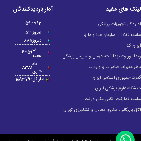
لینک های مفید
آمار بازدیدکنندگان
1593792
اداره کل تجهیزات پزشکی
امروز
520
سامانه TTAC سازمان غذا و دارو
دیروز
885
ایران کد
این
6359
هفته
وبدا- وزارت بهداشت، درمان و آموزش پزشکی
ماه
دفتر مقررات صادرات و واردات
8381
جاری
گمرک جمهوری اسلامی ایران
آمار کل
1593792
دانشگاه علوم پزشکی ایران
سامانه تدارکات الکترونیکی دولت
اتاق بازرگانی، صنایع، معادن و کشاورزی تهران