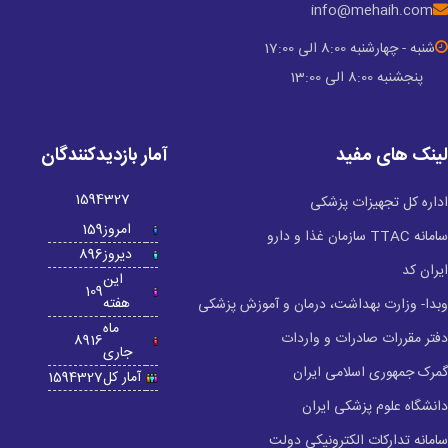
info@mehaih.com
شنبه - چهارشنبه 8:00 الی 17:00
پنجشنبه 8:00 الی 13:00
لینک های مفید
آمار بازدیدکنندگان
1594327
اداره کل تجهیزات پزشکی
امروز
159
سامانه TTAC سازمان غذا و دارو
دیروز
896
ایران کد
این
109
هفته
وبدا- وزارت بهداشت، درمان و آموزش پزشکی
ماه
دفتر مقررات صادرات و واردات
8916
جاری
گمرک جمهوری اسلامی ایران
آمار کل
1594327
دانشگاه علوم پزشکی ایران
سامانه تدارکات الکترونیکی دولت