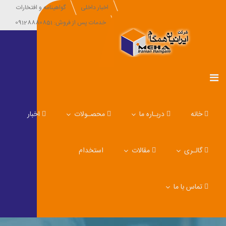
اخبار داخلی
گواهینامه و افتخارات
خدمات پس از فروش: 09128880851
خانه
دربـاره ما
محصـولات
اخبار
گالـری
مقالات
استخدام
تماس با ما