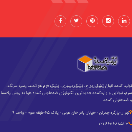
تولید کننده انواع
تشک مواج
،
تشک بستری
،
تشک
فوم هوشمند، پمپ سرنگ،
سرم، نبولایزر و واردکننده جدید‌ترین تکنولوژی ضدعفونی کننده هوا به روش پلاسما
و ضدعفونی کننده
تهران-بزرگره چمران - خیابان باقر خان غربی - پلاک 65-طبقه سوم - واحد 9
021-66568851-3