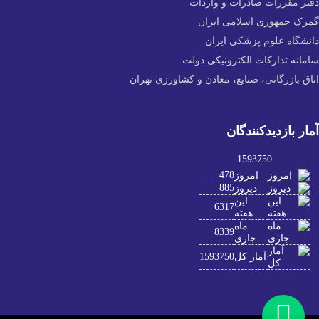
دفتر مقررات صادرات و واردات
گمرک جمهوری اسلامی ایران
دانشگاه علوم پزشکی ایران
سامانه تدارکات الکترونیکی دولت
اتاق بازرگانی، صنایع، معادن و کشاورزی تهران
آمار بازدیدکنندگان
1593750
478
امروز
885
دیروز
این
6317
هفته
ماه
8339
جاری
آمار کل
1593750