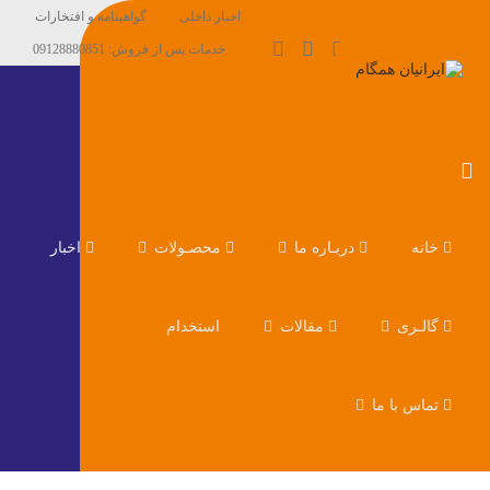
اخبار داخلی
گواهینامه و افتخارات
خدمات پس از فروش: 09128880851
خانه
دربـاره ما
محصـولات
اخبار
گالـری
مقالات
استخدام
تماس با ما