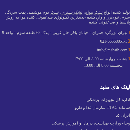
تولید کننده انواع
تشک مواج
،
تشک بستری
،
تشک
فوم هوشمند، پمپ سرنگ،
سرم، نبولایزر و واردکننده جدید‌ترین تکنولوژی ضدعفونی کننده هوا به روش
پلاسما و ضدعفونی کننده
تهران-بزرگره چمران - خیابان باقر خان غربی - پلاک 65-طبقه سوم - واحد 9
021-66568851-3
info@mehaih.com
شنبه - چهارشنبه 8:00 الی 17:00
پنجشنبه 8:00 الی 13:00
لینک های مفید
اداره کل تجهیزات پزشکی
سامانه TTAC سازمان غذا و دارو
ایران کد
وبدا- وزارت بهداشت، درمان و آموزش پزشکی