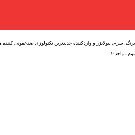
گ، سرم، نبولایزر و واردکننده جدید‌ترین تکنولوژی ضدعفونی کننده ه