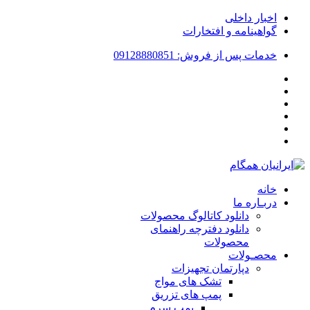
اخبار داخلی
گواهینامه و افتخارات
خدمات پس از فروش: 09128880851
خانه
دربـاره ما
دانلود کاتالوگ محصولات
دانلود دفترچه راهنمای
محصولات
محصـولات
دپارتمان تجهیزات
تشک های مواج
پمپ های تزریق
پمپ سرم