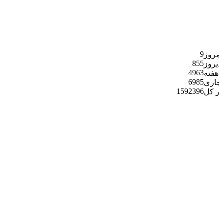
9
مروز
855
یروز
4963
هفته
6985
جاری
1592396
ر کل