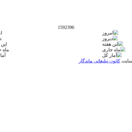
1592396
ا
د
این 
ماه 
آما
کانون تبلیغاتی ماندگار