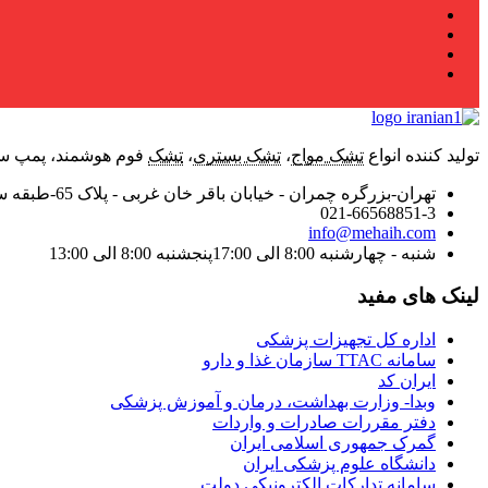
تولید کننده انواع
تشک مواج
،
تشک بستری
،
تشک
فوم هوشمند، پمپ سرن
تهران-بزرگره چمران - خیابان باقر خان غربی - پلاک 65-طبقه سوم - واحد 9
021-66568851-3
info@mehaih.com
شنبه - چهارشنبه 8:00 الی 17:00
پنجشنبه 8:00 الی 13:00
لینک های مفید
اداره کل تجهیزات پزشکی
سامانه TTAC سازمان غذا و دارو
ایران کد
وبدا- وزارت بهداشت، درمان و آموزش پزشکی
دفتر مقررات صادرات و واردات
گمرک جمهوری اسلامی ایران
دانشگاه علوم پزشکی ایران
سامانه تدارکات الکترونیکی دولت