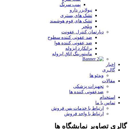
پمپ سرنگ
نبولایزر دارو
تشک های بستری
تشک های فوم هوشمند
ویلچر
دپارتمان کنترل عفونت
ضد عفونی کننده سطوح
ضد عفونی کننده هوا
برانکارد ایزوله
مانیتورینگ اتاق ایزوله
اخبار
گالـری
ویدئو ها
مقالات
تجهیزات پزشکی
ضدعفونی کننده ها
استخدام
تماس با ما
ارتباط با خدمات پس فروش
ارتباط با واحد فروش
گالری تصاویر نمایشگاه ها