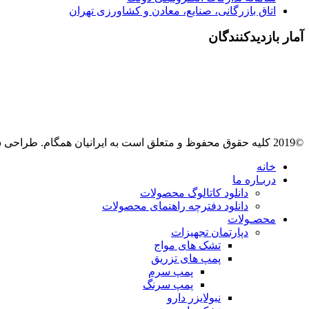
اتاق بازرگانی، صنایع، معادن و کشاورزی تهران
آمار بازدیدکنندگان
©2019 کلیه حقوق محفوظ و متعلق است به ایرانیان همگام. طراحی سایت
خانه
دربـاره ما
دانلود کاتالوگ محصولات
دانلود دفترچه راهنمای محصولات
محصـولات
دپارتمان تجهیزات
تشک های مواج
پمپ های تزریق
پمپ سرم
پمپ سرنگ
نبولایزر دارو