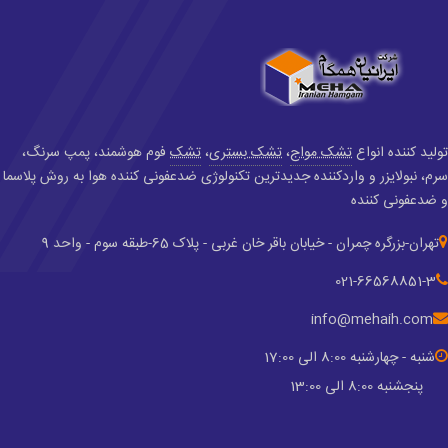
تولید کننده انواع
تشک مواج
،
تشک بستری
،
تشک
فوم هوشمند، پمپ سرنگ،
سرم، نبولایزر و واردکننده جدید‌ترین تکنولوژی ضدعفونی کننده هوا به روش پلاسما
و ضدعفونی کننده
تهران-بزرگره چمران - خیابان باقر خان غربی - پلاک 65-طبقه سوم - واحد 9
021-66568851-3
info@mehaih.com
شنبه - چهارشنبه 8:00 الی 17:00
پنجشنبه 8:00 الی 13:00