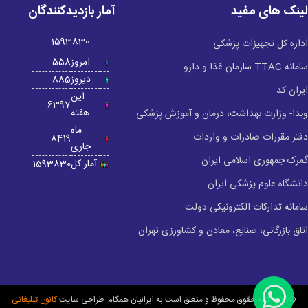
لینک های مفید
آمار بازدیدکنندگان
1593830
اداره کل تجهیزات پزشکی
امروز
558
سامانه TTAC سازمان غذا و دارو
دیروز
885
ایران کد
این
6397
هفته
وبدا- وزارت بهداشت، درمان و آموزش پزشکی
ماه
دفتر مقررات صادرات و واردات
8419
جاری
گمرک جمهوری اسلامی ایران
آمار کل
1593830
دانشگاه علوم پزشکی ایران
سامانه تدارکات الکترونیکی دولت
اتاق بازرگانی، صنایع، معادن و کشاورزی تهران
©2019 کلیه حقوق محفوظ و متعلق است به ایرانیان همگام. طراحی سایت
کانون تبلیغاتی