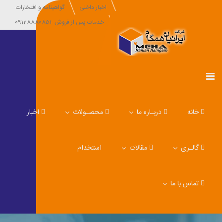
اخبار داخلی
گواهینامه و افتخارات
خدمات پس از فروش: 09128880851
خانه
دربـاره ما
محصـولات
اخبار
گالـری
مقالات
استخدام
تماس با ما