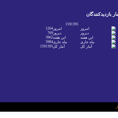
ار بازدیدکنندگان
1591395
1264
امروز
769
دیروز
3962
این هفته
5984
ماه جاری
1591395
آمار کل
ر