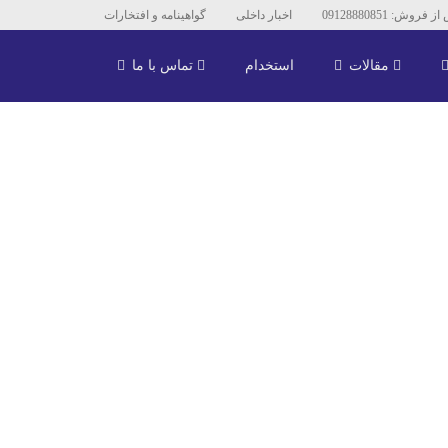
وش: 09128880851
اخبار داخلی
گواهینامه و افتخارات
مقالات
استخدام
تماس با ما