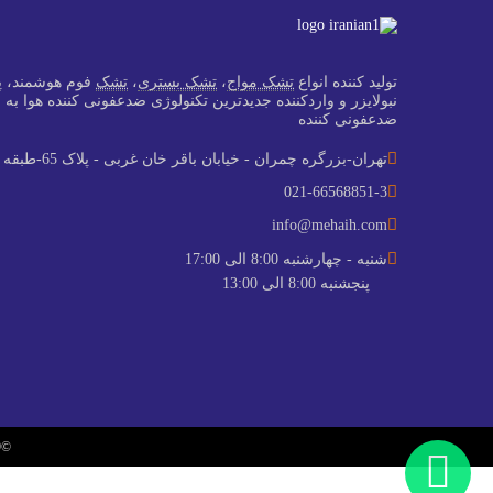
تولید کننده انواع
تشک مواج
،
تشک بستری
،
تشک
فوم هوشمند، 
نبولایزر و واردکننده جدید‌ترین تکنولوژی ضدعفونی کننده هوا به
ضدعفونی کننده
تهران-بزرگره چمران - خیابان باقر خان غربی - پلاک 65-طبقه سوم - واحد 9
021-66568851-3
info@mehaih.com
شنبه - چهارشنبه 8:00 الی 17:00
پنجشنبه 8:00 الی 13:00
©2019 کلیه حقوق محفوظ و متعلق است به ایرانیان همگام. طراحی سایت