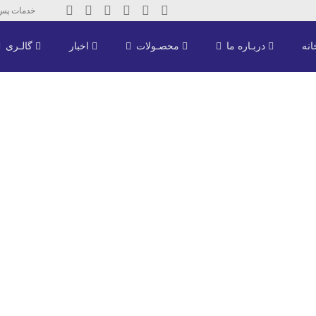
خدمات پس از فر
نه
دربـاره ما
محصـولات
اخبار
گالـری
گالری تصاویر نمایشگاه ها
گالری تصاویر نمایشگاه ها