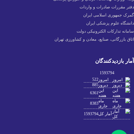
دفتر مقررات صادرات و واردات
گمرک جمهوری اسلامی ایران
دانشگاه علوم پزشکی ایران
سامانه تدارکات الکترونیکی دولت
اتاق بازرگانی، صنایع، معادن و کشاورزی تهران
آمار بازدیدکنندگان
1593794
522
امروز
885
دیروز
این
6361
هفته
ماه
8383
جاری
آمار کل
1593794