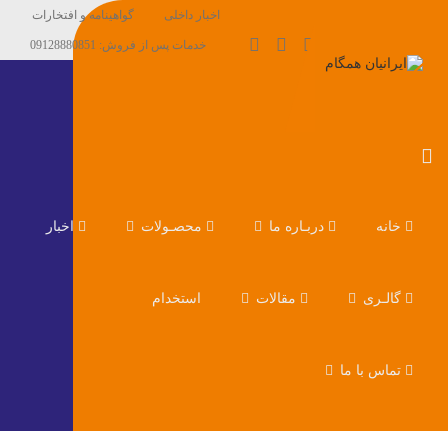
اخبار داخلی
گواهینامه و افتخارات
خدمات پس از فروش: 09128880851
خانه
دربـاره ما
محصـولات
اخبار
گالـری
مقالات
استخدام
تماس با ما