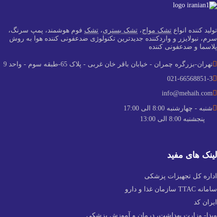
تولید کننده انواع
تشک مواج
،
تشک بستری
،
تشک
فوم هوشمند، پمپ سرنگ،
سرم، نبولایزر و واردکننده جدید‌ترین تکنولوژی ضدعفونی کننده هوا به روش
پلاسما و ضدعفونی کننده
تهران-بزرگره چمران - خیابان باقر خان غربی - پلاک 65-طبقه سوم - واحد 9
021-66568851-3
info@mehaih.com
شنبه - چهارشنبه 8:00 الی 17:00
پنجشنبه 8:00 الی 13:00
لینک های مفید
اداره کل تجهیزات پزشکی
سامانه TTAC سازمان غذا و دارو
ایران کد
وبدا- وزارت بهداشت، درمان و آموزش پزشکی