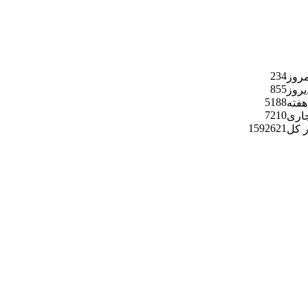
234
مروز
855
یروز
5188
هفته
7210
جاری
1592621
ر کل