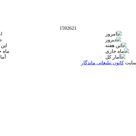
1592621
ا
د
این 
ماه 
آما
کانون تبلیغاتی ماندگار