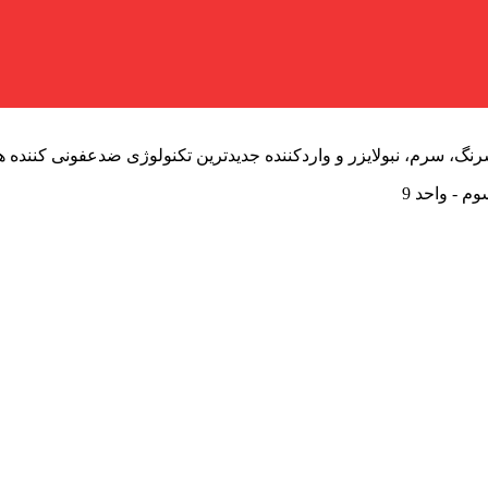
گ، سرم، نبولایزر و واردکننده جدید‌ترین تکنولوژی ضدعفونی کننده ه