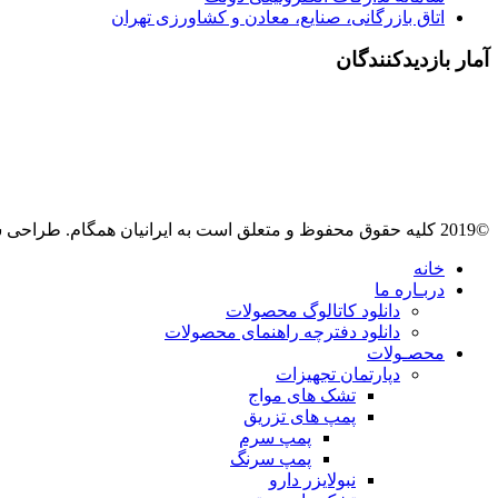
اتاق بازرگانی، صنایع، معادن و کشاورزی تهران
آمار بازدیدکنندگان
©2019 کلیه حقوق محفوظ و متعلق است به ایرانیان همگام. طراحی سایت
خانه
دربـاره ما
دانلود کاتالوگ محصولات
دانلود دفترچه راهنمای محصولات
محصـولات
دپارتمان تجهیزات
تشک های مواج
پمپ های تزریق
پمپ سرم
پمپ سرنگ
نبولایزر دارو