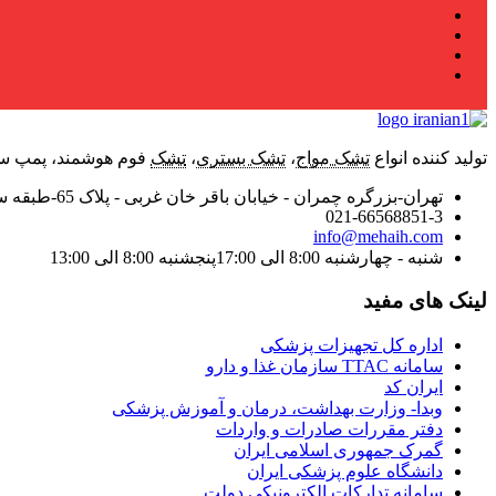
تولید کننده انواع
تشک مواج
،
تشک بستری
،
تشک
فوم هوشمند، پمپ سرن
تهران-بزرگره چمران - خیابان باقر خان غربی - پلاک 65-طبقه سوم - واحد 9
021-66568851-3
info@mehaih.com
شنبه - چهارشنبه 8:00 الی 17:00
پنجشنبه 8:00 الی 13:00
لینک های مفید
اداره کل تجهیزات پزشکی
سامانه TTAC سازمان غذا و دارو
ایران کد
وبدا- وزارت بهداشت، درمان و آموزش پزشکی
دفتر مقررات صادرات و واردات
گمرک جمهوری اسلامی ایران
دانشگاه علوم پزشکی ایران
سامانه تدارکات الکترونیکی دولت