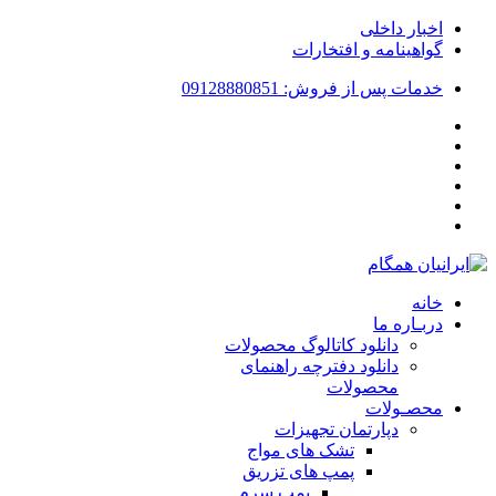
اخبار داخلی
گواهینامه و افتخارات
خدمات پس از فروش: 09128880851
خانه
دربـاره ما
دانلود کاتالوگ محصولات
دانلود دفترچه راهنمای
محصولات
محصـولات
دپارتمان تجهیزات
تشک های مواج
پمپ های تزریق
پمپ سرم