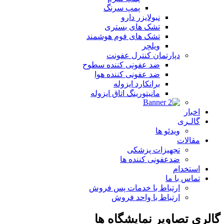
پمپ سرنگ
نبولایزر دارو
تشک های بستری
تشک های فوم هوشمند
ویلچر
دپارتمان کنترل عفونت
ضد عفونی کننده سطوح
ضد عفونی کننده هوا
برانکارد ایزوله
مانیتورینگ اتاق ایزوله
اخبار
گالـری
ویدئو ها
مقالات
تجهیزات پزشکی
ضدعفونی کننده ها
استخدام
تماس با ما
ارتباط با خدمات پس فروش
ارتباط با واحد فروش
گالری تصاویر نمایشگاه ها