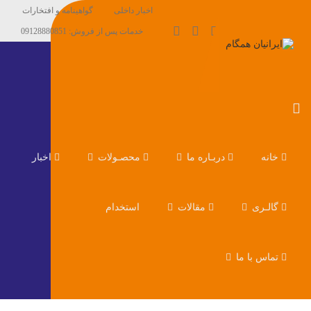
اخبار داخلی
گواهینامه و افتخارات
خدمات پس از فروش: 09128880851
خانه
دربـاره ما
محصـولات
اخبار
گالـری
مقالات
استخدام
تماس با ما