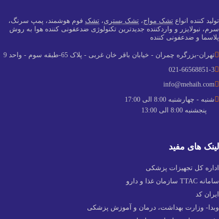
تولید کننده انواع
تشک مواج
،
تشک بستری
،
تشک
فوم هوشمند، پمپ سرنگ،
سرم، نبولایزر و واردکننده جدید‌ترین تکنولوژی ضدعفونی کننده هوا به روش
پلاسما و ضدعفونی کننده
تهران-بزرگره چمران - خیابان باقر خان غربی - پلاک 65-طبقه سوم - واحد 9
021-66568851-3
info@mehaih.com
شنبه - چهارشنبه 8:00 الی 17:00
پنجشنبه 8:00 الی 13:00
لینک های مفید
اداره کل تجهیزات پزشکی
سامانه TTAC سازمان غذا و دارو
ایران کد
وبدا- وزارت بهداشت، درمان و آموزش پزشکی