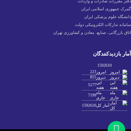
دفتر مقررات صادرات و واردات
گمرک جمهوری اسلامی ایران
دانشگاه علوم پزشکی ایران
سامانه تدارکات الکترونیکی دولت
اتاق بازرگانی، صنایع، معادن و کشاورزی تهران
آمار بازدیدکنندگان
1592610
223
امروز
855
دیروز
این
5177
هفته
ماه
7199
جاری
آمار کل
1592610