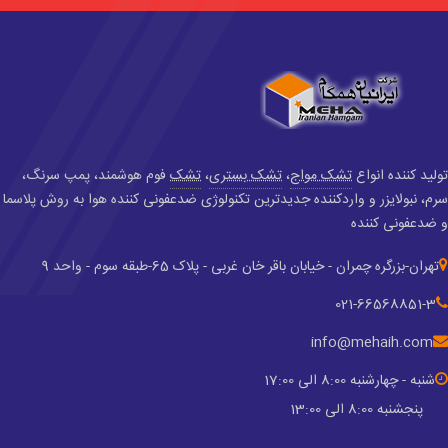
تولید کننده انواع
تشک مواج
،
تشک بستری
،
تشک
فوم هوشمند، پمپ سرنگ،
سرم، نبولایزر و واردکننده جدید‌ترین تکنولوژی ضدعفونی کننده هوا به روش پلاسما
و ضدعفونی کننده
تهران-بزرگره چمران - خیابان باقر خان غربی - پلاک 65-طبقه سوم - واحد 9
021-66568851-3
info@mehaih.com
شنبه - چهارشنبه 8:00 الی 17:00
پنجشنبه 8:00 الی 13:00