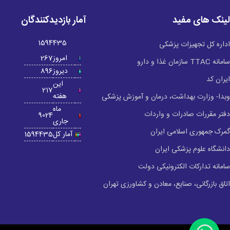
لینک های مفید
آمار بازدیدکنندگان
1594435
اداره کل تجهیزات پزشکی
امروز
267
سامانه TTAC سازمان غذا و دارو
دیروز
896
ایران کد
این
217
هفته
وبدا- وزارت بهداشت، درمان و آموزش پزشکی
ماه
دفتر مقررات صادرات و واردات
9024
جاری
گمرک جمهوری اسلامی ایران
آمار کل
1594435
دانشگاه علوم پزشکی ایران
سامانه تدارکات الکترونیکی دولت
اتاق بازرگانی، صنایع، معادن و کشاورزی تهران