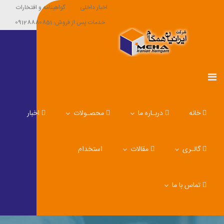
اخبار داخلی
گواهینامه و افتخارات
خدمات پس از فروش: 09128880851
خانه
دربـاره ما
محصـولات
اخبار
گالـری
مقالات
استخدام
تماس با ما